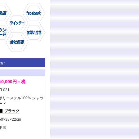
UM]
仕様
商品
10,000円＋税
FL031
ポリエステル100% ジャガ
ード
50×38×22cm
中国