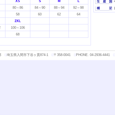
XS
S
M
L
80～86
84～90
88～94
92～98
58
60
62
64
2XL
2
100～106
68
部
□
埼玉県入間市下谷ヶ貫874-1
□
〒358-0041
□
PHONE. 04-2936-4441