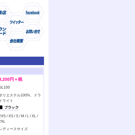
仕様
商品
4,200円＋税
GL100
ポリエステル100%、ドラ
イライト
2XS / XS / S / M / L / XL /
2XL
レディースサイズ