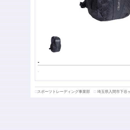
-
.
□
スポーツトレーディング事業部
□
埼玉県入間市下谷ヶ貫