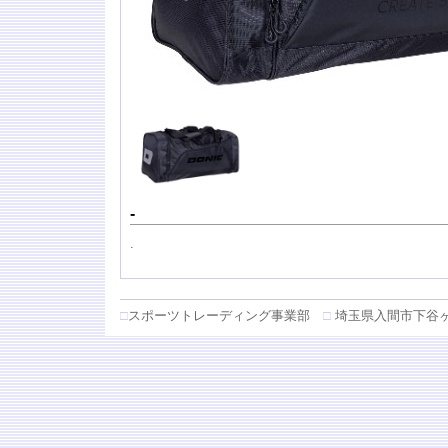
-
.
□
スポーツトレーディング事業部
□
埼玉県入間市下谷ヶ貫